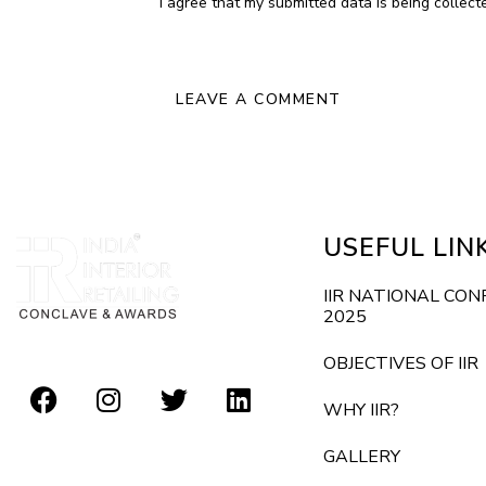
I agree that my submitted data is being collect
USEFUL LIN
IIR NATIONAL CO
2025
OBJECTIVES OF IIR
WHY IIR?
GALLERY